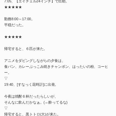
7:05、【エイチェル24インチ】で出勤。
★★★★★
勤務8:00～17:00。
平穏だった。
★★★★★
帰宅すると、６匹が来た。
アニメをダビングしながらの夕食は、
食パン、カレーぶっこみ焼きチャンポン、はったいの粉、コーヒ
ー。
▽
19:40、[すなっく花時計]に出発。
今夜は焼酎６杯だったらしいが、
そんなに飲んだかなぁ。(←酔ってるな)
▽
帰宅すると、黒トトロ(大)が来た。