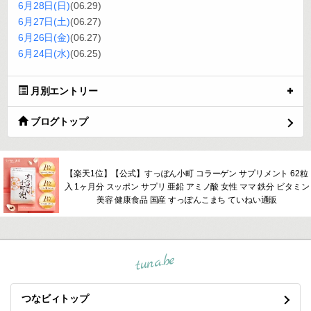
6月28日(日)
(06.29)
6月27日(土)
(06.27)
6月26日(金)
(06.27)
6月24日(水)
(06.25)
月別エントリー
ブログトップ
【楽天1位】【公式】すっぽん小町 コラーゲン サプリメント 62粒
入 1ヶ月分 スッポン サプリ 亜鉛 アミノ酸 女性 ママ 鉄分 ビタミン
美容 健康食品 国産 すっぽんこまち ていねい通販
tuna.be
つなビィトップ