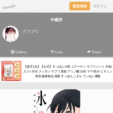
tuna.be
新規登録
ログイン
中継所
クラブＵ
Gallery
Love
Share
【楽天1位】【公式】すっぽん小町 コラーゲン サプリメント 62粒
入 1ヶ月分 スッポン サプリ 亜鉛 アミノ酸 女性 ママ 鉄分 ビタミン
美容 健康食品 国産 すっぽんこまち ていねい通販