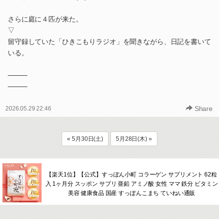
さらに庭に４匹が来た。
▽
留守録していた「ひきこもりラジオ」を聞きながら、日記を書いて
いる。
────
────
Share
2026.05.29 22:46
« 5月30日(土)
5月28日(木) »
【楽天1位】【公式】すっぽん小町 コラーゲン サプリメント 62粒
入 1ヶ月分 スッポン サプリ 亜鉛 アミノ酸 女性 ママ 鉄分 ビタミン
美容 健康食品 国産 すっぽんこまち ていねい通販