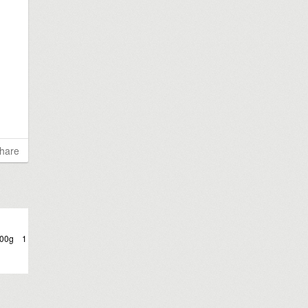
hare
0g 1