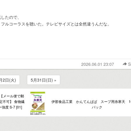
流したので、
、フルコーラスを聴いた。テレビサイズとは全然違うんだな。
2026.06.01 23:07
S
6月2日(火)
5月31日(日) »
】【メール便で郵
定不可】 食物繊
伊那食品工業 かんてんぱぱ スープ用糸寒天 10
 S-7 [01]
パック