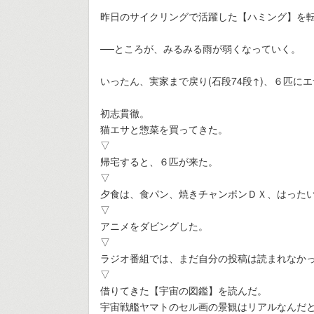
昨日のサイクリングで活躍した【ハミング】を
──ところが、みるみる雨が弱くなっていく。
いったん、実家まで戻り(石段74段↑)、６匹に
初志貫徹。
猫エサと惣菜を買ってきた。
▽
帰宅すると、６匹が来た。
▽
夕食は、食パン、焼きチャンポンＤＸ、はった
▽
アニメをダビングした。
▽
ラジオ番組では、まだ自分の投稿は読まれなか
▽
借りてきた【宇宙の図鑑】を読んだ。
宇宙戦艦ヤマトのセル画の景観はリアルなんだと