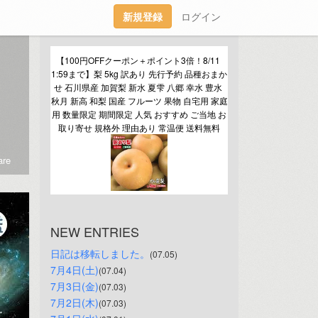
新規登録
ログイン
【100円OFFクーポン＋ポイント3倍！8/11 
1:59まで】梨 5kg 訳あり 先行予約 品種おまか
せ 石川県産 加賀梨 新水 夏雫 八郷 幸水 豊水 
秋月 新高 和梨 国産 フルーツ 果物 自宅用 家庭
用 数量限定 期間限定 人気 おすすめ ご当地 お
取り寄せ 規格外 理由あり 常温便 送料無料
re
NEW ENTRIES
日記は移転しました。
(07.05)
7月4日(土)
(07.04)
7月3日(金)
(07.03)
7月2日(木)
(07.03)