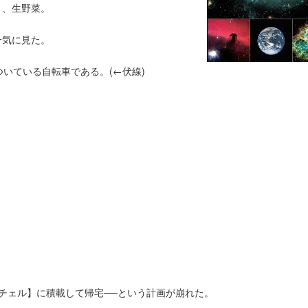
Ｘ、生野菜。
一気に見た。
ついている自転車である。(←伏線)
イチェル】に積載して帰宅──という計画が崩れた。