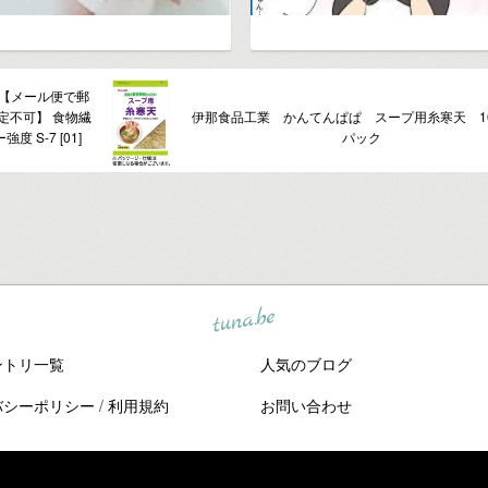
】【メール便で郵
定不可】 食物繊
伊那食品工業 かんてんぱぱ スープ用糸寒天 10
 S-7 [01]
パック
tuna.be
ントリ一覧
人気のブログ
バシーポリシー
/
利用規約
お問い合わせ