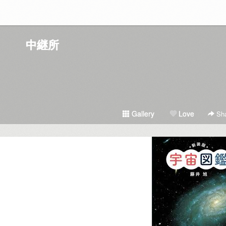
中継所
Gallery
Love
Sha