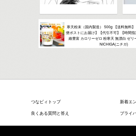
寒天粉末（国内製造） 500g 【送料無料
便ポストにお届け】【代引不可】【時間指
維豊富 カロリーゼロ 粉寒天 無漂白 ゼリー強度
NICHIGA(ニチガ)
つなビィトップ
新着エ
良くある質問と答え
プライ