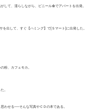
転がして、濡らしながら、ビニール傘でアパートを出発。
エサを出して、すぐ【ハミング】で[Ｓマート]に出発した。
いの粉、カフェモカ。
った。
思わせる──そんな写真やＣＤの本である。