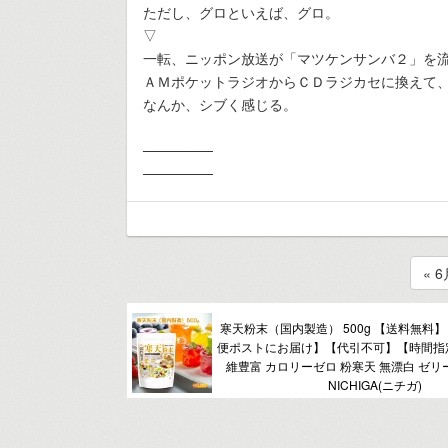
ただし、グロといえば、グロ。
▽
一転、ニッポン放送が「マツケンサンバ２」を
ＡＭポケットラジオからＣＤラジカセに換えて
なんか、シブく感じる。
───────
───────
« 
寒天粉末（国内製造） 500g 【送料無料
便ポストにお届け】【代引不可】【時間指
維豊富 カロリーゼロ 粉寒天 無漂白 ゼリー強度
NICHIGA(ニチガ)