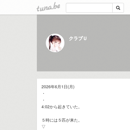
tuna.be
クラブＵ
2026年6月1日(月)
・
・
4:02から起きていた。
５時には５匹が来た。
▽